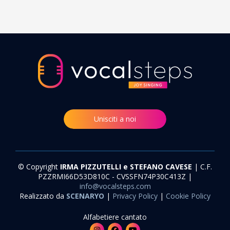
Unisciti a noi
© Copyright
IRMA PIZZUTELLI e STEFANO CAVESE
| C.F.
PZZRMI66D53D810C - CVSSFN74P30C413Z |
info@vocalsteps.com
Realizzato da
SCENARYO
|
Privacy Policy
|
Cookie Policy
Alfabetiere cantato