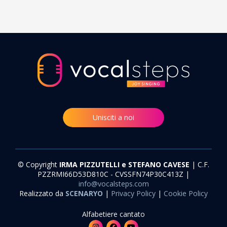
Unisciti a noi
© Copyright
IRMA PIZZUTELLI e STEFANO CAVESE
| C.F.
PZZRMI66D53D810C - CVSSFN74P30C413Z |
info@vocalsteps.com
Realizzato da
SCENARYO
|
Privacy Policy
|
Cookie Policy
Alfabetiere cantato