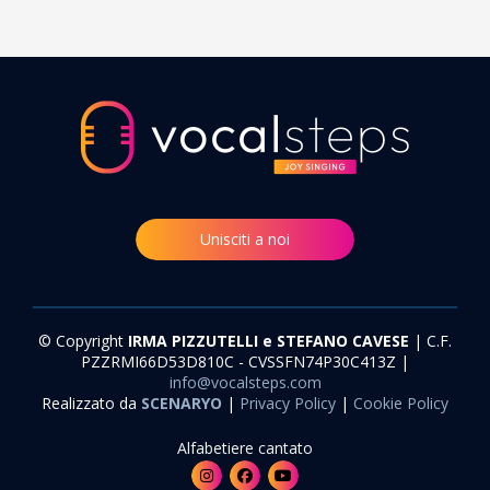
Unisciti a noi
© Copyright
IRMA PIZZUTELLI e STEFANO CAVESE
| C.F.
PZZRMI66D53D810C - CVSSFN74P30C413Z |
info@vocalsteps.com
Realizzato da
SCENARYO
|
Privacy Policy
|
Cookie Policy
Alfabetiere cantato